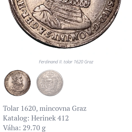
Ferdinand II. tolar 1620 Graz
Ferdinand II. tolar 1620 Graz
Tolar 1620, mincovna Graz
Katalog: Herinek 412
Váha: 29.70 g