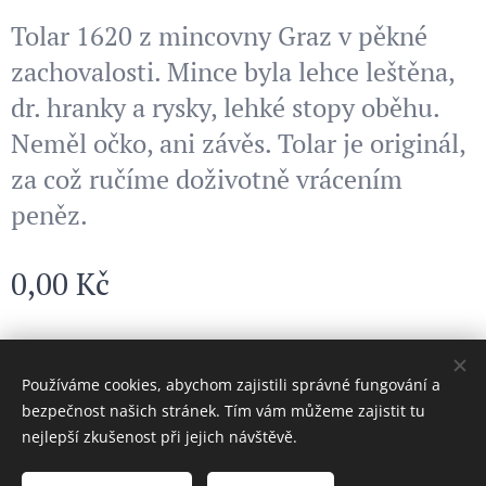
Tolar 1620 z mincovny Graz v pěkné
zachovalosti. Mince byla lehce leštěna,
dr. hranky a rysky, lehké stopy oběhu.
Neměl očko, ani závěs. Tolar je originál,
za což ručíme doživotně vrácením
peněz.
0,00
Kč
© 2024 Všechna práva vyhrazena
Používáme cookies, abychom zajistili správné fungování a
bezpečnost našich stránek. Tím vám můžeme zajistit tu
Cookies
nejlepší zkušenost při jejich návštěvě.