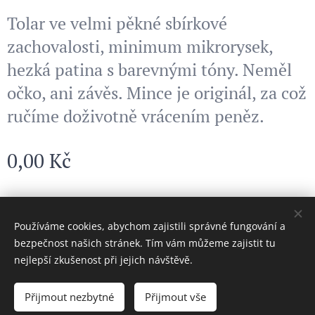
Tolar ve velmi pěkné sbírkové
zachovalosti, minimum mikrorysek,
hezká patina s barevnými tóny. Neměl
očko, ani závěs. Mince je originál, za což
ručíme doživotně vrácením peněz.
0,00
Kč
© 2024 Všechna práva vyhrazena
Používáme cookies, abychom zajistili správné fungování a
bezpečnost našich stránek. Tím vám můžeme zajistit tu
Cookies
nejlepší zkušenost při jejich návštěvě.
Vyprodáno
Přijmout nezbytné
Přijmout vše