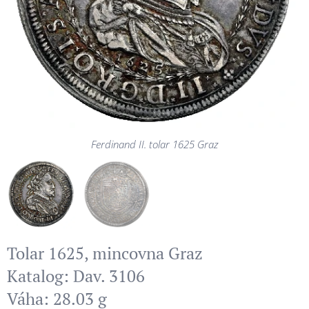
Ferdinand II. tolar 1625 Graz
Ferdinand II. tolar 1625 Graz
Tolar 1625, mincovna Graz
Katalog: Dav. 3106
Váha: 28.03 g