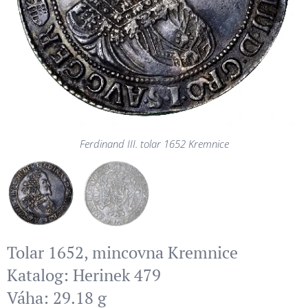
Ferdinand III. tolar 1652 Kremnice
Ferdinand III. tolar 1652 Kremnice
Tolar 1652, mincovna Kremnice
Katalog: Herinek 479
Váha: 29.18 g