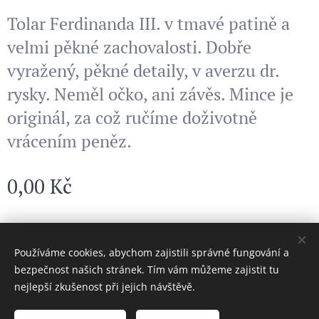
Tolar Ferdinanda III. v tmavé patině a
velmi pěkné zachovalosti. Dobře
vyražený, pěkné detaily, v averzu dr.
rysky. Neměl očko, ani závěs. Mince je
originál, za což ručíme doživotně
vrácením peněz.
0,00
Kč
© 2024 Všechna práva vyhrazena
Používáme cookies, abychom zajistili správné fungování a
bezpečnost našich stránek. Tím vám můžeme zajistit tu
Cookies
nejlepší zkušenost při jejich návštěvě.