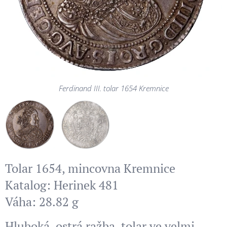
Ferdinand III. tolar 1654 Kremnice
Ferdinand III. tolar 1654 Kremnice
Tolar 1654, mincovna Kremnice
Katalog: Herinek 481
Váha: 28.82 g
Hluboká, ostrá ražba, tolar ve velmi