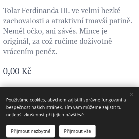
Tolar Ferdinanda III. ve velmi hezké
zachovalosti a atraktivní tmavší patině.
Neměl očko, ani závěs. Mince je
originál, za což ručíme doživotně
vrácením peněz.
0,00
Kč
© 2024 Všechna práva vyhrazena
Používáme cookies, abychom zajistili správné fungování a
bezpečnost našich stránek. Tím vám můžeme zajistit tu
Cookies
nejlepší zkušenost při jejich návštěvě.
Vyprodáno
Přijmout nezbytné
Přijmout vše