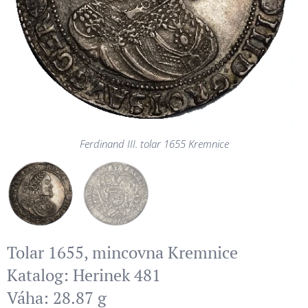
Ferdinand III. tolar 1655 Kremnice
Ferdinand III. tolar 1655 Kremnice
Tolar 1655, mincovna Kremnice
Katalog: Herinek 481
Váha: 28.87 g