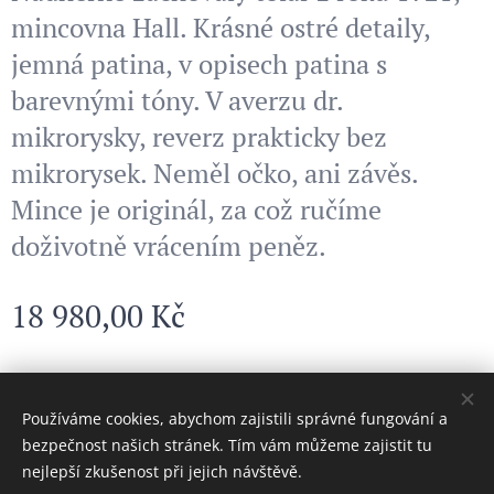
mincovna Hall. Krásné ostré detaily,
jemná patina, v opisech patina s
barevnými tóny. V averzu dr.
mikrorysky, reverz prakticky bez
mikrorysek. Neměl očko, ani závěs.
Mince je originál, za což ručíme
doživotně vrácením peněz.
18 980,00
Kč
© 2024 Všechna práva vyhrazena
Používáme cookies, abychom zajistili správné fungování a
bezpečnost našich stránek. Tím vám můžeme zajistit tu
Cookies
nejlepší zkušenost při jejich návštěvě.