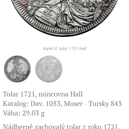
Karel VI. tolar 1721 Hall
Karel VI. tolar 1721 Hall
Tolar 1721, mincovna Hall
Katalog: Dav. 1053, Moser - Tursky 843
Váha: 29.03 g
Nádherně zachovalý tolar z roku 1721,