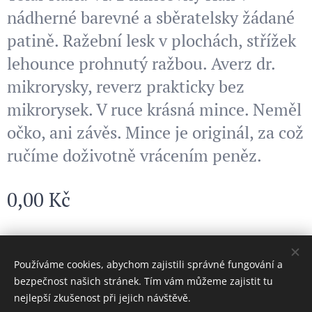
nádherné barevné a sběratelsky žádané
patině. Ražební lesk v plochách, střížek
lehounce prohnutý ražbou. Averz dr.
mikrorysky, reverz prakticky bez
mikrorysek. V ruce krásná mince. Neměl
očko, ani závěs. Mince je originál, za což
ručíme doživotně vrácením peněz.
0,00
Kč
© 2024 Všechna práva vyhrazena
Používáme cookies, abychom zajistili správné fungování a
bezpečnost našich stránek. Tím vám můžeme zajistit tu
Cookies
nejlepší zkušenost při jejich návštěvě.