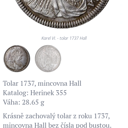
Karel VI. - tolar 1737 Hall
Karel VI. - tolar 1737 Hall
Tolar 1737, mincovna Hall
Katalog: Herinek 355
Váha: 28.65 g
Krásně zachovalý tolar z roku 1737,
mincovna Hall bez čísla pod bustou.