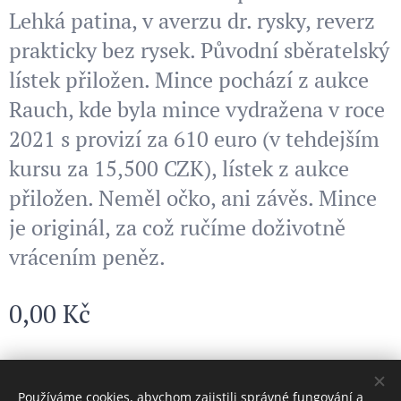
Lehká patina, v averzu dr. rysky, reverz
prakticky bez rysek. Původní sběratelský
lístek přiložen. Mince pochází z aukce
Rauch, kde byla mince vydražena v roce
2021 s provizí za 610 euro (v tehdejším
kursu za 15,500 CZK), lístek z aukce
přiložen. Neměl očko, ani závěs. Mince
je originál, za což ručíme doživotně
vrácením peněz.
0,00
Kč
© 2024 Všechna práva vyhrazena
Používáme cookies, abychom zajistili správné fungování a