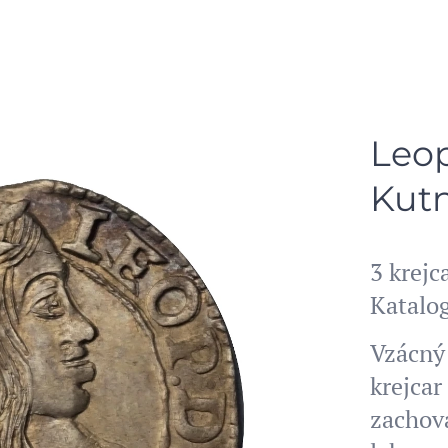
Leop
Kutn
3 krej
Katalog
Vzácný 
krejcar
zachova