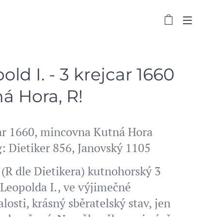
old I. - 3 krejcar 1660
á Hora, R!
car 1660, mincovna Kutná Hora
: Dietiker 856, Janovský 1105
(R dle Dietikera) kutnohorský 3
 Leopolda I., ve výjimečné
losti, krásný sběratelský stav, jen