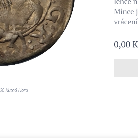
lehce n
Mince j
vrácen
0,00
K
660 Kutná Hora
660 Kutná Hora