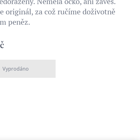
edoražený. Neměla očko, ani závěs.
e originál, za což ručíme doživotně
ím peněz.
č
Vyprodáno