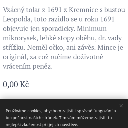
Vzácný tolar z 1691 z Kremnice s bustou
Leopolda, toto razidlo se u roku 1691
objevuje jen sporadicky. Minimum
mikrorysek, lehké stopy oběhu, dr. vady
střížku. Neměl očko, ani závěs. Mince je
originál, za což ručíme doživotně
vrácením peněz.
0,00
Kč
© 2024 Všechna práva vyhrazena
Používáme cookies, abychom zajistili správné fungování a
bezpečnost našich stránek. Tím vám můžeme zajistit tu
Cookies
nejlepší zkušenost při jejich návštěvě.