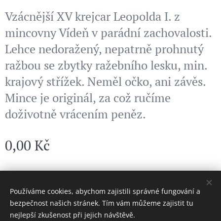
Vzácnější XV krejcar Leopolda I. z
mincovny Vídeň v parádní zachovalosti.
Lehce nedoražený, nepatrně prohnutý
ražbou se zbytky ražebního lesku, min.
krajový střížek. Neměl očko, ani závěs.
Mince je originál, za což ručíme
doživotně vrácením peněz.
0,00
Kč
© 2024 Všechna práva vyhrazena
Používáme cookies, abychom zajistili správné fungování a
bezpečnost našich stránek. Tím vám můžeme zajistit tu
Cookies
nejlepší zkušenost při jejich návštěvě.