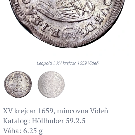
Leopold I. XV krejcar 1659 Vídeň
Leopold I. XV krejcar 1659 Vídeň
XV krejcar 1659, mincovna Vídeň
Katalog: Höllhuber 59.2.5
Váha: 6.25 g