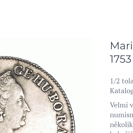
Mari
1753
1/2 to
Katalo
Velmi v
numism
několik