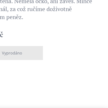
štěná. Neměla očko, ani závěs. Mince
inál, za což ručíme doživotně
ím peněz.
č
Vyprodáno