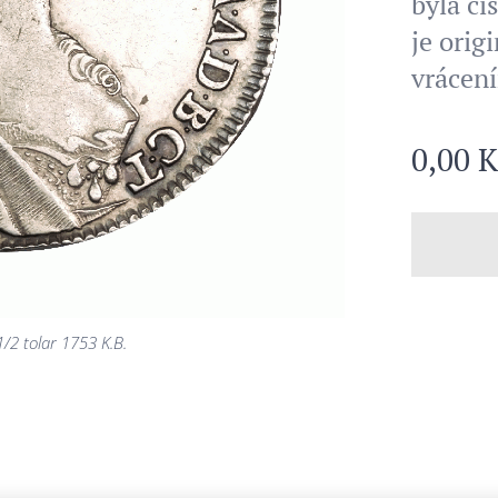
byla či
je orig
vrácen
0,00
K
1/2 tolar 1753 K.B.
1/2 tolar 1753 K.B.