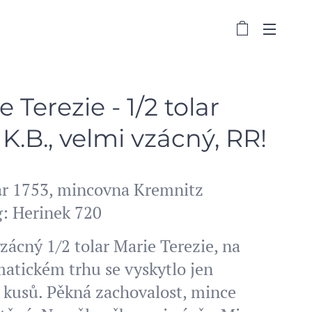
e Terezie - 1/2 tolar
 K.B., velmi vzácný, RR!
lar 1753, mincovna Kremnitz
g: Herinek 720
zácný 1/2 tolar Marie Terezie, na
atickém trhu se vyskytlo jen
 kusů. Pěkná zachovalost, mince