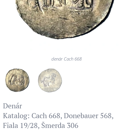
denár Cach 668
denár Cach 668
Denár
Katalog: Cach 668, Donebauer 568,
Fiala 19/28, Šmerda 306