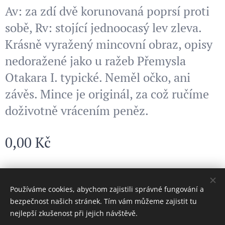
Av: za zdí dvě korunovaná poprsí proti
sobě, Rv: stojící jednoocasý lev zleva.
Krásně vyražený mincovní obraz, opisy
nedoražené jako u ražeb Přemysla
Otakara I. typické. Neměl očko, ani
závěs. Mince je originál, za což ručíme
doživotně vrácením peněz.
0,00
Kč
© 2024 Všechna práva vyhrazena
Používáme cookies, abychom zajistili správné fungování a
bezpečnost našich stránek. Tím vám můžeme zajistit tu
Cookies
nejlepší zkušenost při jejich návštěvě.