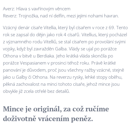
Averz: Hlava s vavřínovým věncem
Reverz: Trojnožka, nad ní delfín, mezi jejími nohami havran.
Vzácný denár císaře Vitellia, který byl císařem v roce z 69. Tento
rok se zapsal do dějin jako rok 4 císařů. Vitellius, který pocházel
z významného rodu Vitelliů, se stal císařem po provolání svými
vojsky, když byl zavražděn Galba. Vlády se ujal po porážce
Othona v bitvě u Berdiaka. Jeho krátká vláda skončila po
porážce Vespasianem v prosinci téhož roku. Právě krátké
panování je důvodem, proč jsou všechny ražby vzácné, stejně
jako u Galby či Othona. Na reverzu rysky, lehké stopy oběhu,
pěkná zachovalost na minci tohoto císaře, jehož mince jsou
obvykle již zcela otřelé bez detailů.
Mince je originál, za což ručíme
doživotně vrácením peněz.