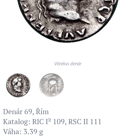
Vittelius denár
Vittelius denár
Denár 69, Řím
Katalog: RIC I² 109, RSC II 111
Váha: 3.39 g